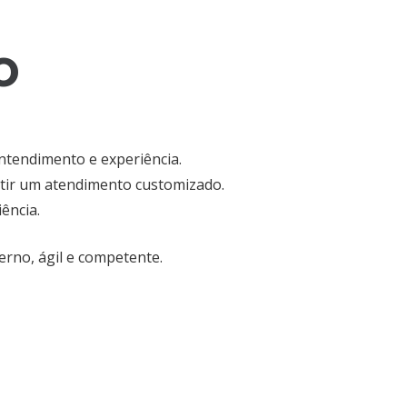
o
ntendimento e experiência.
ntir um atendimento customizado.
ência.
erno, ágil e competente.