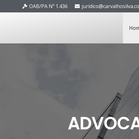
OAB/PA Nº 1.436
juridico@carvalhosilva.c
Ho
ADVOCA