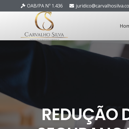
OAB/PA Nº 1.436
juridico@carvalhosilva.c
Ho
REDUÇÃO D