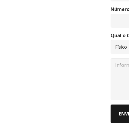
Número
Qual o t
ENV