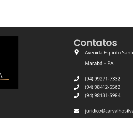
Contatos
Avenida Espírito Sant
Marabá – PA
(94) 99271-7332
(94) 98412-5562
(94) 98131-5984
juridico@carvalhosilv
OAB/PA Nº 1.436
| 2021 © –
Carvalho Silva Advocacia
, T