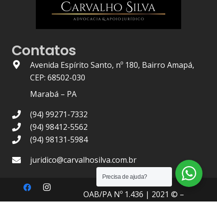
Contatos
Avenida Espírito Santo, nº 180, Bairro Amapá,
CEP: 68502-030
Marabá – PA
(94) 99271-7332
(94) 98412-5562
(94) 98131-5984
juridico@carvalhosilva.com.br
Precisa de ajuda?
OAB/PA Nº 1.436
| 2021 © –
Carvalho Silva Advocacia
, Todos