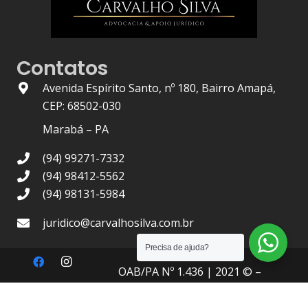
Contatos
Avenida Espírito Santo, nº 180, Bairro Amapá,
CEP: 68502-030
Marabá – PA
(94) 99271-7332
(94) 98412-5562
(94) 98131-5984
juridico@carvalhosilva.com.br
Precisa de ajuda?
OAB/PA Nº 1.436
| 2021 © –
Carvalho Silva Advocacia
, Todos
os Direitos Reservados.