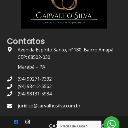
Contatos
Avenida Espírito Santo, nº 180, Bairro Amapá,
CEP: 68502-030
Marabá – PA
(94) 99271-7332
(94) 98412-5562
(94) 98131-5984
juridico@carvalhosilva.com.br
OAB/PA Nº 1.436
| 2021 © –
Precisa de ajuda?