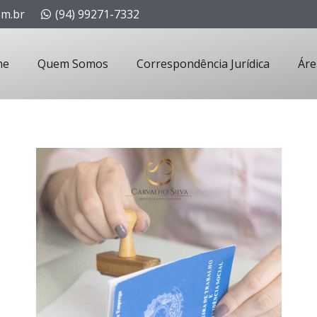
om.br
(94) 99271-7332
me
Quem Somos
Correspondência Jurídica
Áre