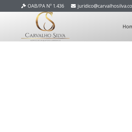
OAB/PA Nº 1.436
juridico@carvalhosilva.c
Ho