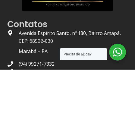
Contatos
Avenida Espírito Santo, nº 180, Bairro Amapá,
CEP: 68502-030
Marabá – PA
Precisa de ajuda?
(94) 99271-7332
(94) 98412-5562
(94) 98131-5984
juridico@carvalhosilva.com.br
OAB/PA Nº 1.436
| 2021 © –
Carvalho Silva Advocacia
, Todos
os Direitos Reservados.