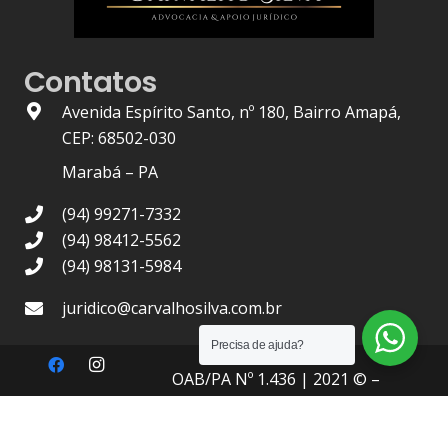
Contatos
Avenida Espírito Santo, nº 180, Bairro Amapá,
CEP: 68502-030
Marabá – PA
(94) 99271-7332
(94) 98412-5562
(94) 98131-5984
juridico@carvalhosilva.com.br
Precisa de ajuda?
OAB/PA Nº 1.436
| 2021 © –
Carvalho Silva Advocacia
, Todos
os Direitos Reservados.