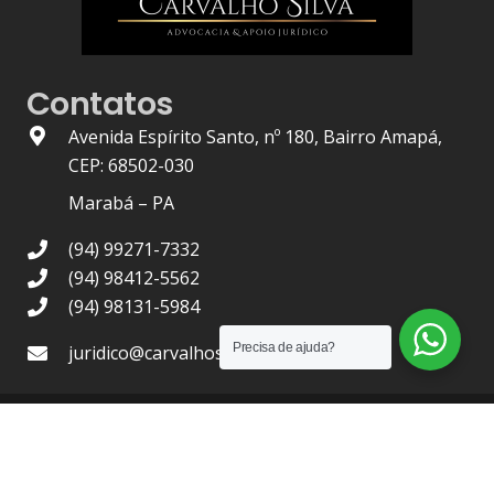
Contatos
Avenida Espírito Santo, nº 180, Bairro Amapá,
CEP: 68502-030
Marabá – PA
(94) 99271-7332
(94) 98412-5562
(94) 98131-5984
Precisa de ajuda?
juridico@carvalhosilva.com.br
OAB/PA Nº 1.436
| 2021 © –
Carvalho Silva Advocacia
, Todos
os Direitos Reservados.