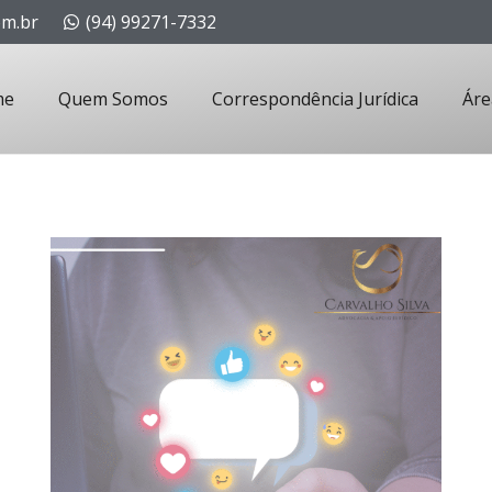
om.br
(94) 99271-7332
me
Quem Somos
Correspondência Jurídica
Áre