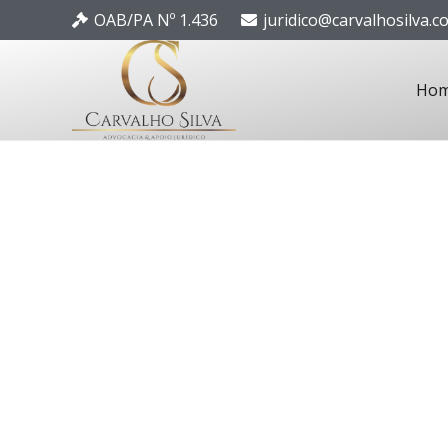
OAB/PA Nº 1.436
juridico@carvalhosilva.c
Ho