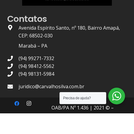
Contatos
Avenida Espírito Santo, nº 180, Bairro Amapá,
CEP: 68502-030
Marabá – PA
(94) 99271-7332
(94) 98412-5562
(94) 98131-5984
juridico@carvalhosilva.com.br
Precisa de ajuda?
OAB/PA Nº 1.436
| 2021 © –
Carvalho Silva Advocacia
, Todos
os Direitos Reservados.