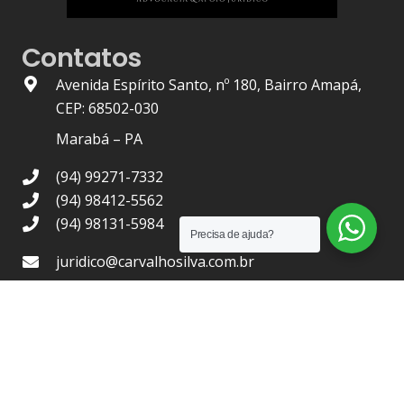
Contatos
Avenida Espírito Santo, nº 180, Bairro Amapá,
CEP: 68502-030
Marabá – PA
(94) 99271-7332
(94) 98412-5562
(94) 98131-5984
Precisa de ajuda?
juridico@carvalhosilva.com.br
OAB/PA Nº 1.436
| 2021 © –
Carvalho Silva Advocacia
, Todos
os Direitos Reservados.