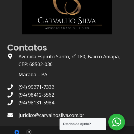
Contatos
Avenida Espírito Santo, nº 180, Bairro Amapá,
CEP: 68502-030
Marabá – PA
(94) 99271-7332
(94) 98412-5562
(94) 98131-5984
juridico@carvalhosilva.com.br
Precisa de ajuda?