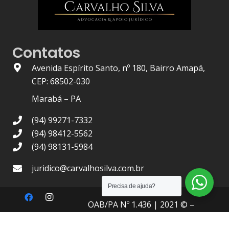
Contatos
Avenida Espírito Santo, nº 180, Bairro Amapá,
CEP: 68502-030
Marabá – PA
(94) 99271-7332
(94) 98412-5562
(94) 98131-5984
juridico@carvalhosilva.com.br
Precisa de ajuda?
OAB/PA Nº 1.436
| 2021 © –
Carvalho Silva Advocacia
, Todos