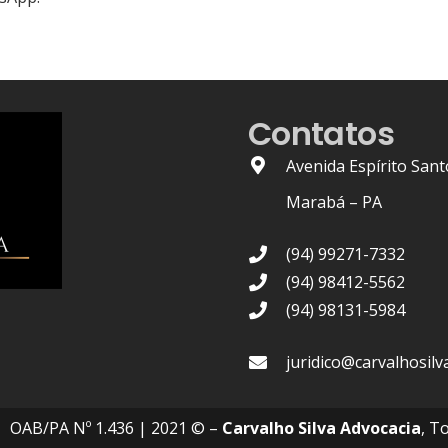
Contatos
Avenida Espírito Sant
Marabá – PA
(94) 99271-7332
(94) 98412-5562
(94) 98131-5984
juridico@carvalhosilv
OAB/PA Nº 1.436
| 2021 © –
Carvalho Silva Advocacia
, T