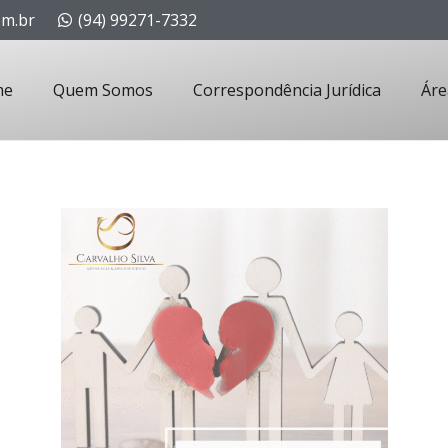
om.br
(94) 99271-7332
me
Quem Somos
Correspondência Jurídica
Áre