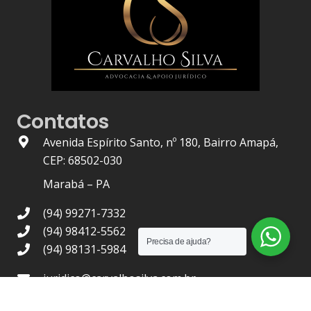
Contatos
Avenida Espírito Santo, nº 180, Bairro Amapá,
CEP: 68502-030
Marabá – PA
(94) 99271-7332
(94) 98412-5562
Precisa de ajuda?
(94) 98131-5984
juridico@carvalhosilva.com.br