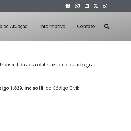
a de Atuação
Informativo
Contato
ransmitida aos colaterais até o quarto grau,
tigo 1.829, inciso III
, do Código Civil: