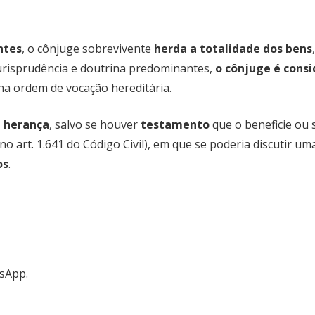
ntes
, o cônjuge sobrevivente
herda a totalidade dos bens
jurisprudência e doutrina predominantes,
o cônjuge é consi
 na ordem de vocação hereditária.
à herança
, salvo se houver
testamento
que o beneficie ou 
no art. 1.641 do Código Civil), em que se poderia discutir um
os
.
tsApp.