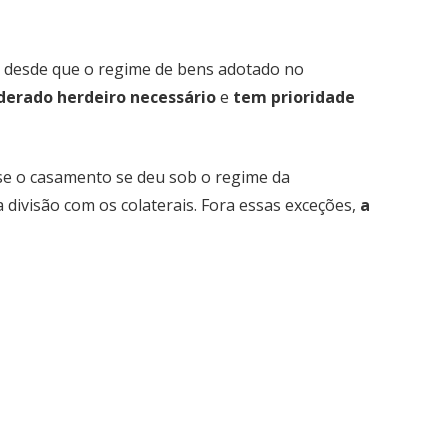
, desde que o regime de bens adotado no
derado herdeiro necessário
e
tem prioridade
se o casamento se deu sob o regime da
a divisão com os colaterais. Fora essas exceções,
a