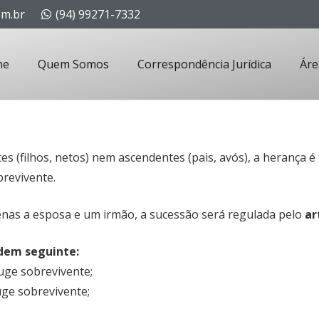
om.br
(94) 99271-7332
me
Quem Somos
Correspondência Jurídica
Áre
(filhos, netos) nem ascendentes (pais, avós), a herança é t
revivente.
enas a esposa e um irmão, a sucessão será regulada pelo
ar
rdem seguinte:
uge sobrevivente;
uge sobrevivente;