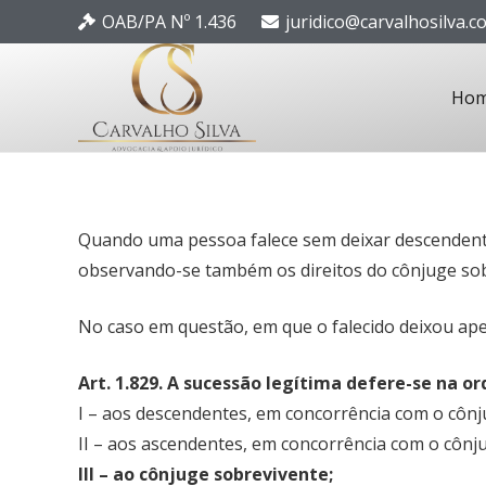
OAB/PA Nº 1.436
juridico@carvalhosilva.c
Ho
Quando uma pessoa falece sem deixar descendentes 
observando-se também os direitos do cônjuge sob
No caso em questão, em que o falecido deixou ap
Art. 1.829. A sucessão legítima defere-se na o
I – aos descendentes, em concorrência com o cônj
II – aos ascendentes, em concorrência com o cônj
III – ao cônjuge sobrevivente;