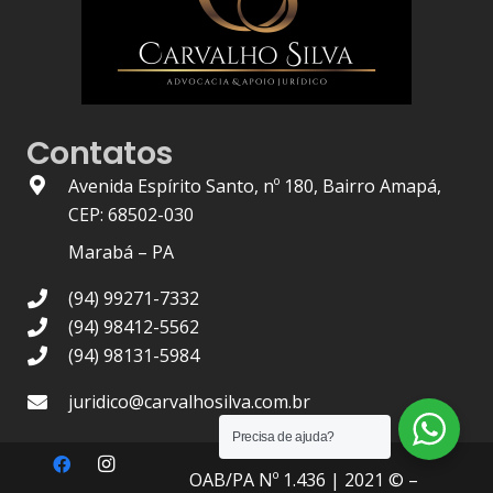
Contatos
Avenida Espírito Santo, nº 180, Bairro Amapá,
CEP: 68502-030
Marabá – PA
(94) 99271-7332
(94) 98412-5562
(94) 98131-5984
juridico@carvalhosilva.com.br
Precisa de ajuda?
OAB/PA Nº 1.436
| 2021 © –