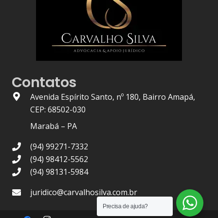
Contatos
Avenida Espírito Santo, nº 180, Bairro Amapá,
CEP: 68502-030
Marabá – PA
(94) 99271-7332
(94) 98412-5562
(94) 98131-5984
juridico@carvalhosilva.com.br
Precisa de ajuda?