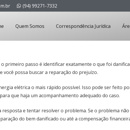
om.br
(94) 99271-7332
me
Quem Somos
Correspondência Jurídica
Áre
 primeiro passo é identificar exatamente o que foi danific
e você possa buscar a reparação do prejuízo.
nergia elétrica o mais rápido possível. Isso pode ser feito p
olo para que haja um acompanhamento adequado do caso.
a resposta e tentar resolver o problema. Se o problema não
 reparação do bem danificado ou até a compensação financeir