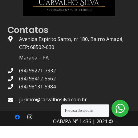
Contatos
Avenida Espírito Santo, nº 180, Bairro Amapá,
CEP: 68502-030
Marabá – PA
(94) 99271-7332
(94) 98412-5562
(94) 98131-5984
juridico@carvalhosilva.com.br
Precisa de ajuda?
OAB/PA Nº 1.436
| 2021 © –
Carvalho Silva Advocacia
, Todos
os Direitos Reservados.