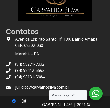
Contatos
Avenida Espírito Santo, nº 180, Bairro Amapá,
CEP: 68502-030
Marabá – PA
(94) 99271-7332
(94) 98412-5562
(94) 98131-5984
juridico@carvalhosilva.com.br
Precisa de ajuda?
OAB/PA Nº 1.436
| 2021 © –