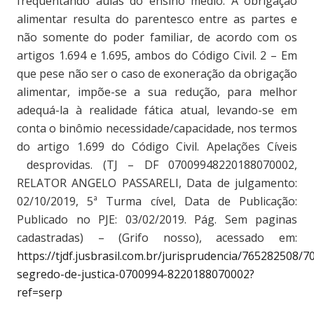
frequentando aulas do ensino médio
. A obrigação
alimentar resulta do parentesco entre as partes e
não somente do poder familiar, de acordo com os
artigos 1.694 e 1.695, ambos do Código Civil. 2 – Em
que pese não ser o caso de exoneração da obrigação
alimentar, impõe-se a sua redução, para melhor
adequá-la à realidade fática atual, levando-se em
conta o binômio necessidade/capacidade, nos termos
do artigo 1.699 do Código Civil. Apelações Cíveis
desprovidas. (TJ – DF 07009948220188070002,
RELATOR ANGELO PASSARELI, Data de julgamento:
02/10/2019, 5ª Turma cível, Data de Publicação:
Publicado no PJE: 03/02/2019. Pág. Sem paginas
cadastradas) – (Grifo nosso), acessado em:
https://tjdf.jusbrasil.com.br/jurisprudencia/765282508
segredo-de-justica-0700994-8220188070002?
ref=serp