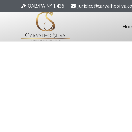
OAB/PA Nº 1.436
juridico@carvalhosilva.c
Ho