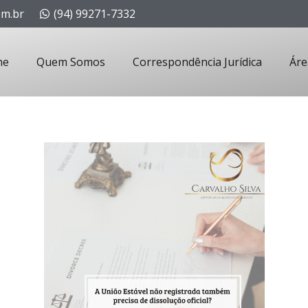
om.br
(94) 99271-7332
me
Quem Somos
Correspondência Jurídica
Áre