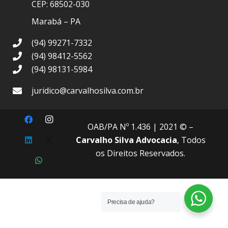
CEP: 68502-030
Marabá – PA
(94) 99271-7332
(94) 98412-5562
(94) 98131-5984
juridico@carvalhosilva.com.br
OAB/PA Nº 1.436
| 2021 © –
Carvalho Silva Advocacia
, Todos
os Direitos Reservados.
Precisa de ajuda?