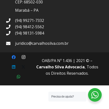
CEP: 68502-030
Marabá – PA
(94) 99271-7332
(94) 98412-5562
(94) 98131-5984
juridico@carvalhosilva.com.br
OAB/PA Nº 1.436
| 2021 © –
Carvalho Silva Advocacia
, Todos
os Direitos Reservados.
Precisa de ajuda?