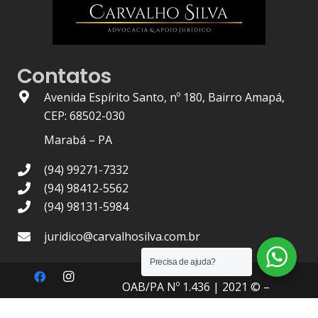
Contatos
Avenida Espírito Santo, nº 180, Bairro Amapá,
CEP: 68502-030
Marabá – PA
(94) 99271-7332
(94) 98412-5562
(94) 98131-5984
juridico@carvalhosilva.com.br
Precisa de ajuda?
OAB/PA Nº 1.436
| 2021 © –
Carvalho Silva Advocacia
, Todos