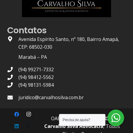
Contatos
Avenida Espírito Santo, nº 180, Bairro Amapá,
CEP: 68502-030
Marabá – PA
(94) 99271-7332
(94) 98412-5562
(94) 98131-5984
juridico@carvalhosilva.com.br
OAB/PA Nº 1.436
| 2021 © –
Precisa de ajuda?
Carvalho Silva Advocacia
, Todos